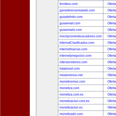
forofans.com
Oferta
ganedineroenlaweb.com
Oferta
guiadelinks.com
Oferta
guiaemail.com
Oferta
guiaemails.com
Oferta
inscripcionenbuscadores.com
Oferta
InternetClasificados.com
Oferta
internetmarcas.com
Oferta
internetynegocios.com
Oferta
interservidores.com
Oferta
listabrasil.com
Oferta
misdominios.net
Oferta
moneticemos.com
Oferta
monetiza.com
Oferta
monetiza.com.es
Oferta
monetizacion.com.es
Oferta
monetizacion.es
Oferta
monetizado.com
Oferta