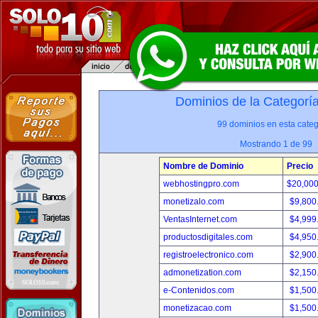
Dominios de la Categorí
99 dominios en esta categ
Mostrando 1 de 99
Nombre de Dominio
Precio
webhostingpro.com
$20,00
monetizalo.com
$9,800
VentasInternet.com
$4,999
productosdigitales.com
$4,950
registroelectronico.com
$2,900
admonetization.com
$2,150
e-Contenidos.com
$1,500
monetizacao.com
$1,500