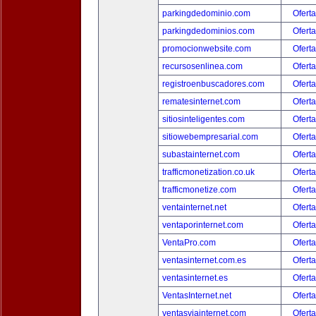
parkingdedominio.com
Oferta
parkingdedominios.com
Oferta
promocionwebsite.com
Oferta
recursosenlinea.com
Oferta
registroenbuscadores.com
Oferta
rematesinternet.com
Oferta
sitiosinteligentes.com
Oferta
sitiowebempresarial.com
Oferta
subastainternet.com
Oferta
trafficmonetization.co.uk
Oferta
trafficmonetize.com
Oferta
ventainternet.net
Oferta
ventaporinternet.com
Oferta
VentaPro.com
Oferta
ventasinternet.com.es
Oferta
ventasinternet.es
Oferta
VentasInternet.net
Oferta
ventasviainternet.com
Oferta