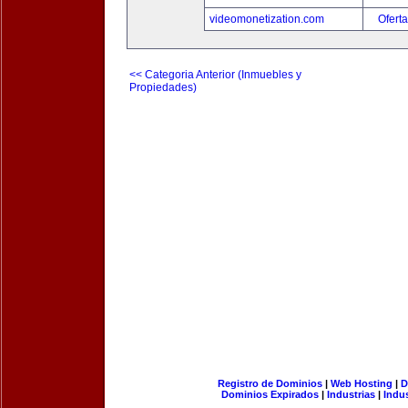
videomonetization.com
Oferta
<< Categoria Anterior (Inmuebles y
Propiedades)
Registro de Dominios
|
Web Hosting
|
D
Dominios Expirados
|
Industrias
|
Indu