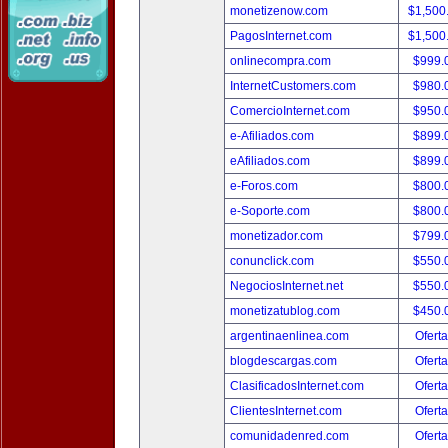
monetizenow.com
$1,500
PagosInternet.com
$1,500
onlinecompra.com
$999.
InternetCustomers.com
$980.
ComercioInternet.com
$950.
e-Afiliados.com
$899.
eAfiliados.com
$899.
e-Foros.com
$800.
e-Soporte.com
$800.
monetizador.com
$799.
conunclick.com
$550.
NegociosInternet.net
$550.
monetizatublog.com
$450.
argentinaenlinea.com
Oferta
blogdescargas.com
Oferta
ClasificadosInternet.com
Oferta
ClientesInternet.com
Oferta
comunidadenred.com
Oferta