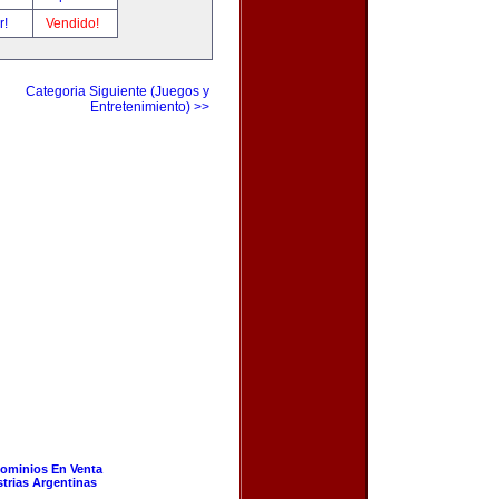
r!
Vendido!
Categoria Siguiente (Juegos y
Entretenimiento) >>
ominios En Venta
strias Argentinas