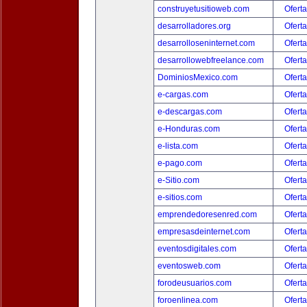
construyetusitioweb.com
Oferta
desarrolladores.org
Oferta
desarrolloseninternet.com
Oferta
desarrollowebfreelance.com
Oferta
DominiosMexico.com
Oferta
e-cargas.com
Oferta
e-descargas.com
Oferta
e-Honduras.com
Oferta
e-lista.com
Oferta
e-pago.com
Oferta
e-Sitio.com
Oferta
e-sitios.com
Oferta
emprendedoresenred.com
Oferta
empresasdeinternet.com
Oferta
eventosdigitales.com
Oferta
eventosweb.com
Oferta
forodeusuarios.com
Oferta
foroenlinea.com
Oferta