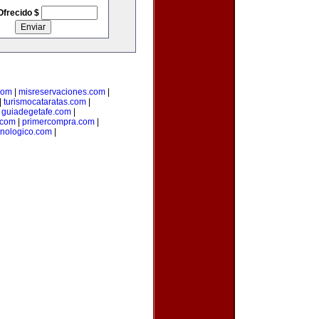
Ofrecido $
com
|
misreservaciones.com
|
|
turismocataratas.com
|
|
guiadegetafe.com
|
.com
|
primercompra.com
|
cnologico.com
|