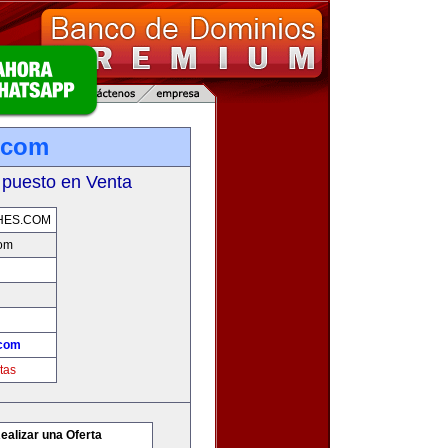
.com
 puesto en Venta
HES.COM
com
.com
tas
ealizar una Oferta