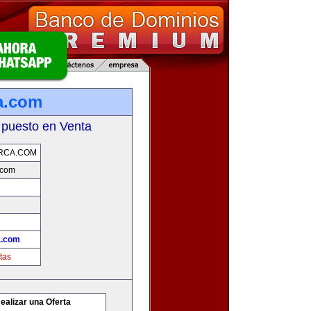
a.com
 puesto en Venta
RCA.COM
.com
a.com
tas
ealizar una Oferta