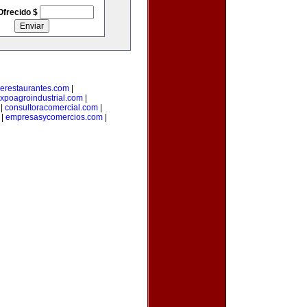
Ofrecido $
erestaurantes.com
|
xpoagroindustrial.com
|
|
consultoracomercial.com
|
|
empresasycomercios.com
|