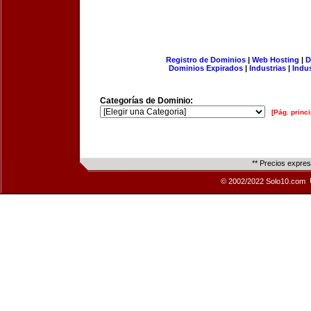
Registro de Dominios
|
Web Hosting
|
D
Dominios Expirados
|
Industrias
|
Indu
Categorías de Dominio:
[Pág. princi
** Precios expre
© 2002/2022 Solo10.com