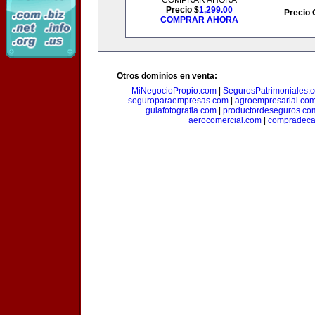
COMPRAR AHORA
Precio $
1,299.00
Precio 
COMPRAR AHORA
Otros dominios en venta:
MiNegocioPropio.com
|
SegurosPatrimoniales.
seguroparaempresas.com
|
agroempresarial.co
guiafotografia.com
|
productordeseguros.co
aerocomercial.com
|
compradec