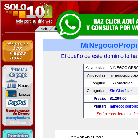
MiNegocioProp
El dueño de este dominio lo ha
Mayusculas:
MINEGOCIOPRO
Minusculas:
minegociopropi
Longitud:
15 caracteres
Categorias:
Sin Clasificar
Precio:
$1,299.00
Visitar!
minegociopropi
Serán consideradas ofer
R