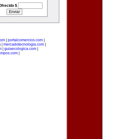
Ofrecido $
com
|
portalcomercios.com
|
m
|
mercadotecnologia.com
|
m
|
guiaecologica.com
|
ampos.com
|