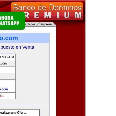
io.com
 puesto en Venta
PIO.COM
o.com
o.com
tas
ealizar una Oferta