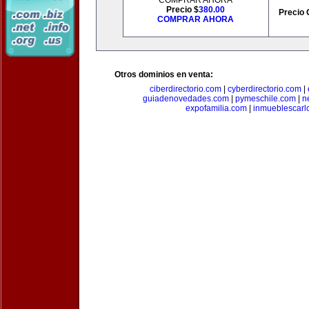
COMPRAR AHORA
Precio $
380.00
Precio 
COMPRAR AHORA
Otros dominios en venta:
ciberdirectorio.com
|
cyberdirectorio.com
|
guiadenovedades.com
|
pymeschile.com
|
n
expofamilia.com
|
inmueblescarl