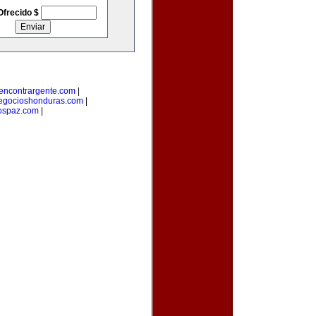
Ofrecido $
encontrargente.com
|
egocioshonduras.com
|
ospaz.com
|