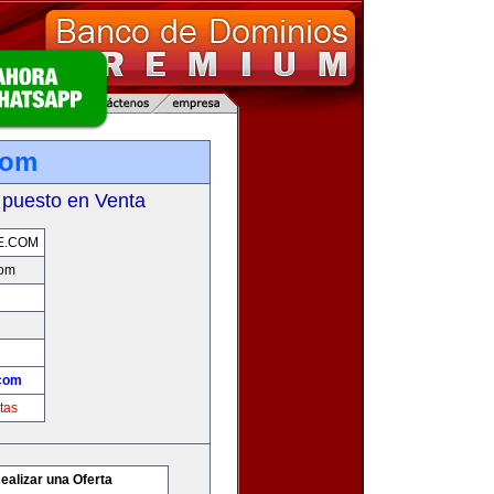
com
 puesto en Venta
E.COM
com
com
tas
ealizar una Oferta