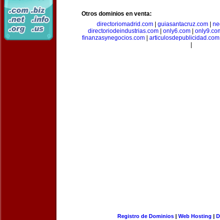
Otros dominios en venta:
directoriomadrid.com
|
guiasantacruz.com
|
ne
directoriodeindustrias.com
|
only6.com
|
only9.co
finanzasynegocios.com
|
articulosdepublicidad.com
|
Registro de Dominios
|
Web Hosting
|
D