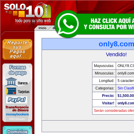
only8.co
Vendido!
Mayusculas:
ONLY8.C
Minusculas:
only8.co
Longitud:
5 caracte
Categorias:
Sin Clasif
Precio:
$1,500.00
Visitar!
only8.co
Serán consideradas ofer