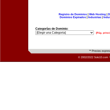
Registro de Dominios
|
Web Hosting
|
D
Dominios Expirados
|
Industrias
|
Indu
Categorías de Dominio:
[Pág. princi
** Precios expre
© 2002/2022 Solo10.com